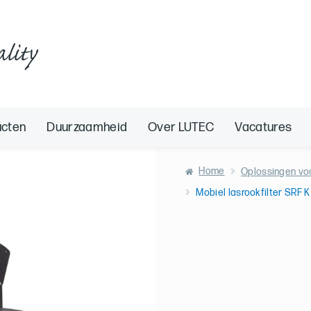
ality
ucten
Duurzaamheid
Over LUTEC
Vacatures
Home
Oplossingen vo
Mobiel lasrookfilter SRF K