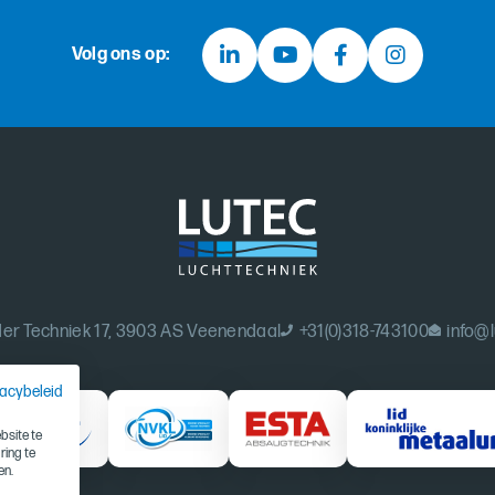
Volg ons op:
er Techniek 17, 3903 AS Veenendaal
+31(0)318-743100
info@l
vacybeleid
site te
ring te
en.