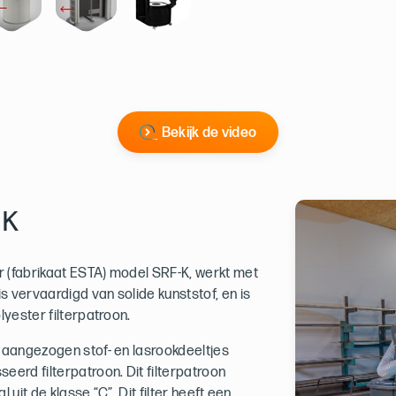
Bekijk de video
 K
 (fabrikaat ESTA) model SRF-K, werkt met
s vervaardigd van solide kunststof, en is
lyester filterpatroon.
 aangezogen stof- en lasrookdeeltjes
eerd filterpatroon. Dit filterpatroon
l uit de klasse “C”. Dit filter heeft een