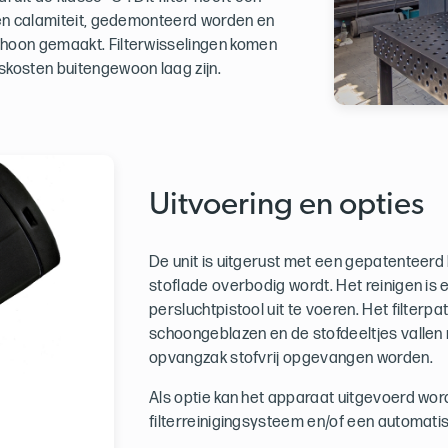
een calamiteit, gedemonteerd worden en
choon gemaakt. Filterwisselingen komen
skosten buitengewoon laag zijn.
Uitvoering en opties
De unit is uitgerust met een gepatenteerd
stoflade overbodig wordt. Het reinigen is
persluchtpistool uit te voeren. Het filter
schoongeblazen en de stofdeeltjes vallen 
opvangzak stofvrij opgevangen worden.
Als optie kan het apparaat uitgevoerd wo
filterreinigingsysteem en/of een automati