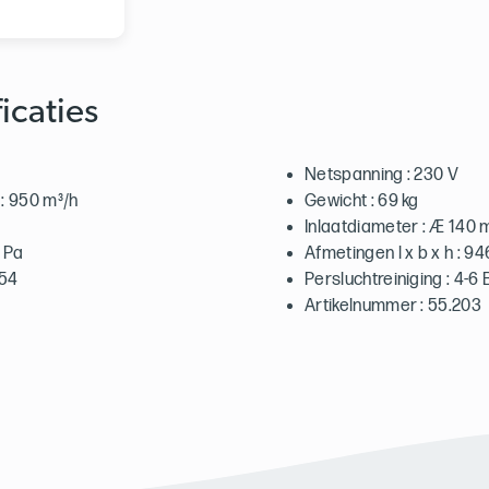
icaties
Netspanning : 230 V
: 950 m³/h
Gewicht : 69 kg
Inlaatdiameter : Æ 140
 Pa
Afmetingen l x b x h : 9
 54
Persluchtreiniging : 4-6 
Artikelnummer : 55.203