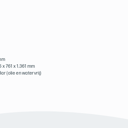
 mm
46 x 761 x 1.361 mm
Bar (olie en watervrij)