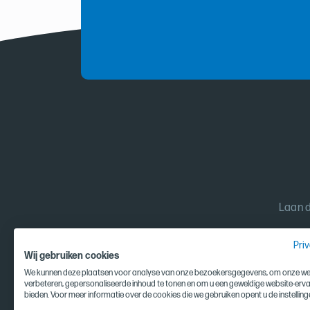
Laan d
Pri
Wij gebruiken cookies
We kunnen deze plaatsen voor analyse van onze bezoekersgegevens, om onze web
verbeteren, gepersonaliseerde inhoud te tonen en om u een geweldige website-erva
bieden. Voor meer informatie over de cookies die we gebruiken opent u de instelling