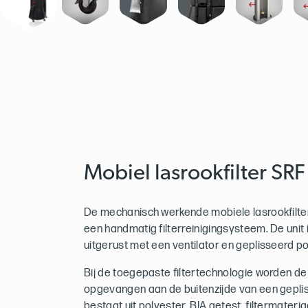
Mobiel lasrookfilter SRF
De mechanisch werkende mobiele lasrookfilter
een handmatig filterreinigingsysteem. De unit i
uitgerust met een ventilator en geplisseerd po
Bij de toegepaste filtertechnologie worden de
opgevangen aan de buitenzijde van een gepliss
bestaat uit polyester, BIA getest, filtermateriaa