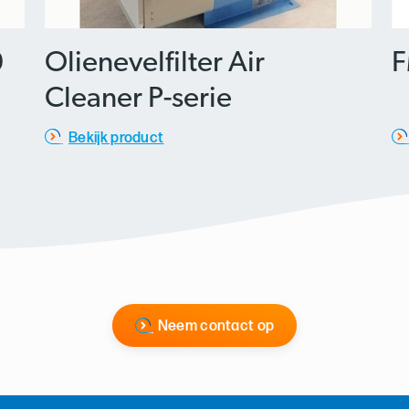
0
Olienevelfilter Air
F
Cleaner P-serie
Bekijk product
Neem contact op