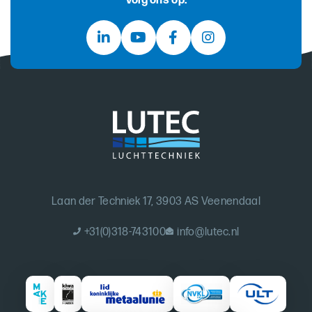
Volg ons op:
Laan der Techniek 17, 3903 AS Veenendaal
+31(0)318-743100
info@lutec.nl