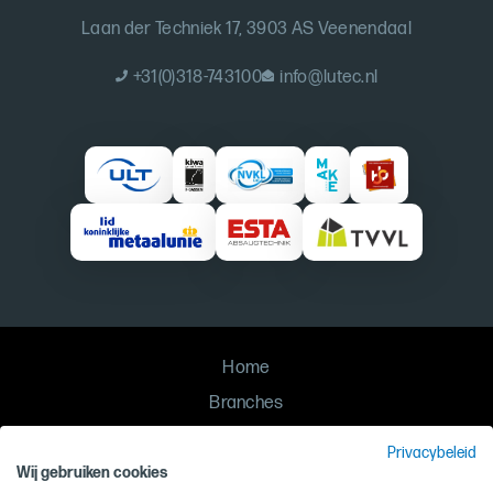
Laan der Techniek 17, 3903 AS Veenendaal
+31(0)318-743100
info@lutec.nl
Home
Branches
Oplossingen
Privacybeleid
Contact
Wij gebruiken cookies